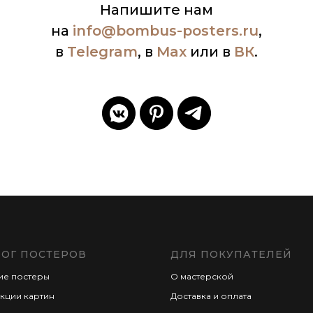
Напишите нам
на
info
@bombus-posters.ru
,
в
Telegram
, в
Max
или в
ВК
.
ЛОГ ПОСТЕРОВ
ДЛЯ ПОКУПАТЕЛЕЙ
ие постеры
О мастерской
кции картин
Доставка и оплата