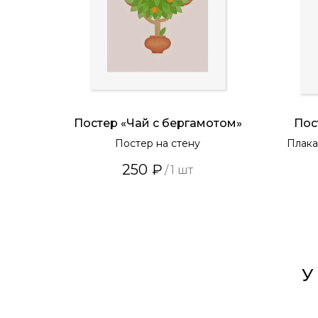
Постер «Чай с бергамотом»
Пос
Постер на стену
Плака
250
₽
/
1 шт
У