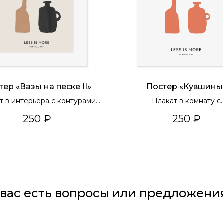
тер «Вазы на песке II»
Постер «Кувшины
т в интерьера с контурами
Плакат в комнату с
ваз
минималистичным диза
250
₽
250
₽
 вас есть вопросы или предложени