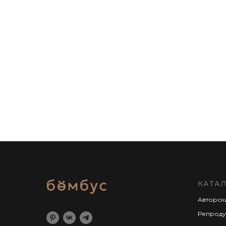
КАТА
Авторск
Репроду