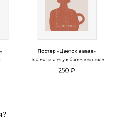
»
Постер «Цветок в вазе»
Постер на стену в богемном стиле
йном
250
₽
я?