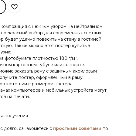
 композиция с нежным узором на нейтральном
— прекрасный выбор для современных светлых
р будет удачно повесить на стену в гостиной
тскую. Также можно этот постер купить в
кухню.
на фотобумаге плотностью 180 г/м².
очном картонном тубусе или конверте.
 можно заказать раму с защитным акриловым
получите постер, оформленный в раму.
оответствии с размером постера.
ранах компьютеров и мобильных устройств могут
ов на печати.
та получения
н
с долго, ознакомьтесь с
простыми советами
по