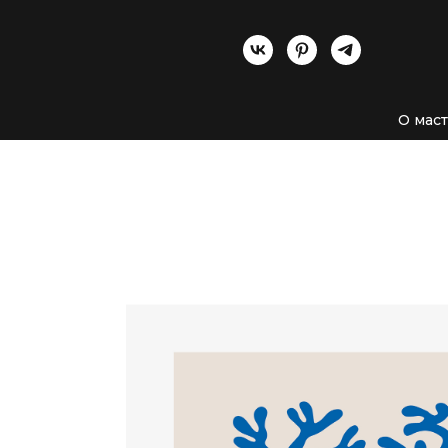
О мас