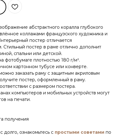
зображение абстрактного коралла глубокого
овлённое коллажами французского художника и
Интерьерный постер отличается
 Стильный постер в раме отлично дополнит
иной, спальни или детской.
на фотобумаге плотностью 180 г/м².
очном картонном тубусе или конверте.
 можно заказать раму с защитным акриловым
получите постер, оформленный в раму.
оответствии с размером постера.
ранах компьютеров и мобильных устройств могут
ов на печати.
та получения
н
с долго, ознакомьтесь с
простыми советами
по