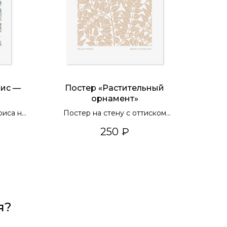
рис —
Постер «Растительный
орнамент»
риса на
Постер на стену с оттиском
листьев в бежевых тонах
250
₽
я?