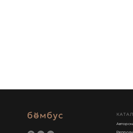
КАТА
Авторск
Репроду