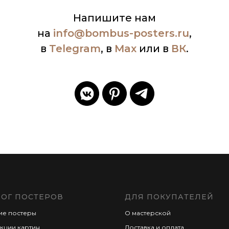
Напишите нам
на
info
@bombus-posters.ru
,
в
Telegram
, в
Max
или в
ВК
.
ЛОГ ПОСТЕРОВ
ДЛЯ ПОКУПАТЕЛЕЙ
ие постеры
О мастерской
кции картин
Доставка и оплата