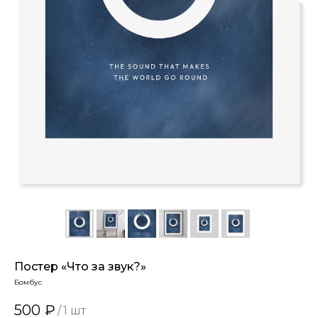
Постер «Что за звук?»
Бомбус
500
₽
/
1 шт