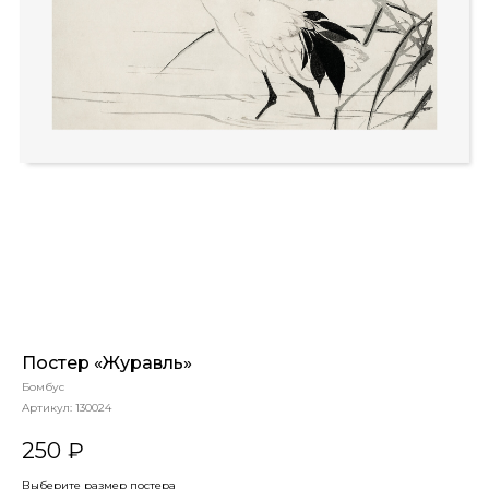
Постер «Журавль»
Бомбус
Артикул:
130024
250
₽
Выберите размер постера