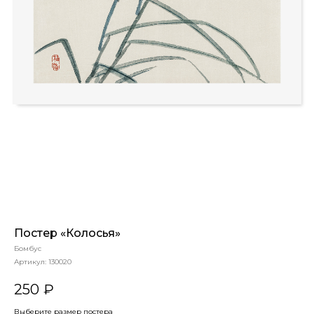
Постер «Колосья»
Бомбус
Артикул:
130020
250
₽
Выберите размер постера