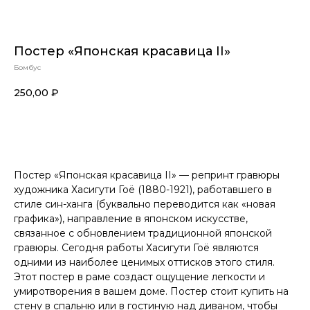
Постер «Японская красавица II»
Бомбус
250,00
₽
Купить
Постер «Японская красавица II» — репринт гравюры
художника Хасигути Гоё (1880-1921), работавшего в
стиле cин-ханга (буквально переводится как «новая
графика»), направление в японском искусстве,
связанное с обновлением традиционной японской
гравюры. Сегодня работы Хасигути Гоё являются
одними из наиболее ценимых оттисков этого стиля.
Этот постер в раме создаст ощущение легкости и
умиротворения в вашем доме. Постер стоит купить на
стену в спальню или в гостиную над диваном, чтобы