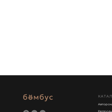
КАТА
Авторск
Репроду