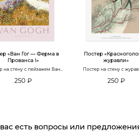
ер «Ван Гог — Ферма в
Постер «Красногол
Прованса I»
журавли»
р на стену с пейзажем Ван
Постер на стену с жура
Гога
250
₽
250
₽
 вас есть вопросы или предложени