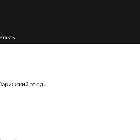
нтакты
 Парижский этюд»