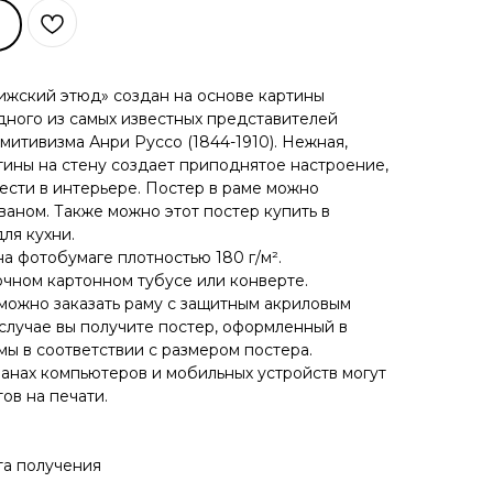
ижский этюд» создан на основе картины
дного из самых известных представителей
митивизма Анри Руссо (1844-1910). Нежная,
ины на стену создает приподнятое настроение,
сти в интерьере. Постер в раме можно
ваном. Также можно этот постер купить в
ля кухни.
на фотобумаге плотностью 180 г/м².
очном картонном тубусе или конверте.
 можно заказать раму с защитным акриловым
 случае вы получите постер, оформленный в
мы в соответствии с размером постера.
ранах компьютеров и мобильных устройств могут
ов на печати.
та получения
н