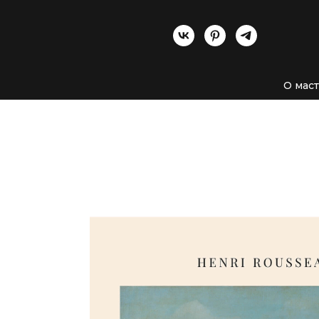
О мас