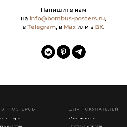
Напишите нам
на
info
@bombus-posters.ru
,
в
Telegram
, в
Max
или в
ВК
.
ЛОГ ПОСТЕРОВ
ДЛЯ ПОКУПАТЕЛЕЙ
ие постеры
О мастерской
кции картин
Доставка и оплата