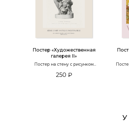
Постер «Художественная
Пост
галерея II»
Постер на стену с рисунком
Посте
скульптуры
250
₽
У