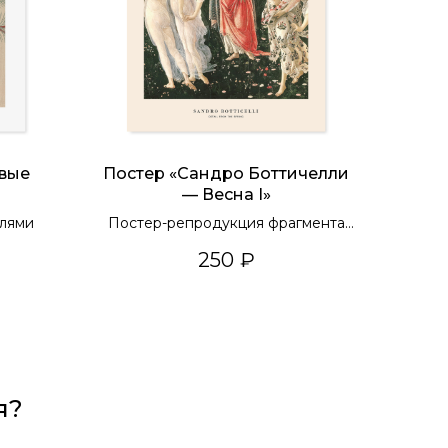
овые
Постер «Сандро Боттичелли
— Весна I»
влями
Постер-репродукция фрагмента
картины
250
₽
я?