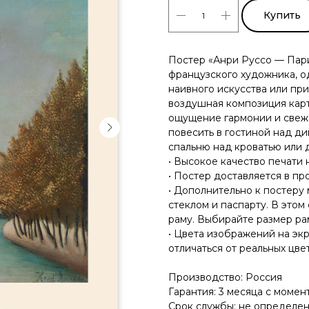
Купить
Постер «Анри Руссо — Пар
французского художника, о
наивного искусства или при
воздушная композиция карт
ощущение гармонии и свеже
повесить в гостиной над ди
спальню над кроватью или д
• Высокое качество печати 
• Постер доставляется в пр
• Дополнительно к постеру
стеклом и паспарту. В этом
раму. Выбирайте размер ра
• Цвета изображений на эк
отличаться от реальных цвет
Производство: Россия
Гарантия: 3 месяца с момен
Срок службы: не определе