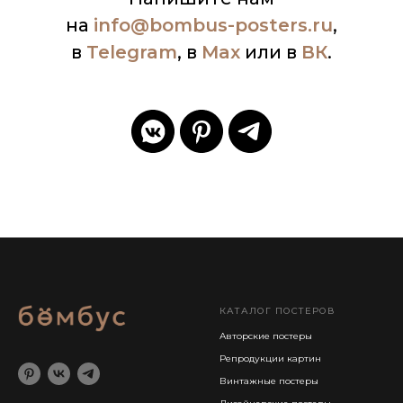
на
info
@bombus-posters.ru
,
в
Telegram
, в
Max
или в
ВК
.
КАТАЛОГ ПОСТЕРОВ
Авторские постеры
Репродукции картин
Винтажные постеры