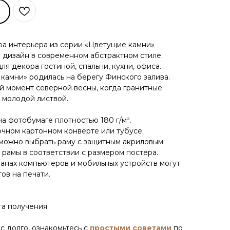
ра интерьера из серии «Цветущие камни»
 дизайн в современном абстрактном стиле.
я декора гостиной, спальни, кухни, офиса.
камни» родилась на берегу Финского залива.
й момент северной весны, когда гранитные
 молодой листвой.
на фотобумаге плотностью 180 г/м².
очном картонном конверте или тубусе.
 можно выбрать раму с защитным акриловым
 рамы в соответствии с размером постера.
ранах компьютеров и мобильных устройств могут
ов на печати.
та получения
н
с долго, ознакомьтесь с
простыми советами
по