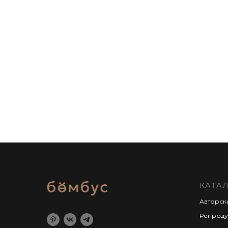
КАТА
Авторск
Репроду