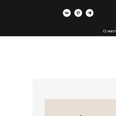
О мас