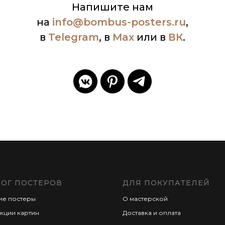
Напишите нам
на
info
@bombus-posters.ru
,
в
Telegram
, в
Max
или в
ВК
.
ЛОГ ПОСТЕРОВ
ДЛЯ ПОКУПАТЕЛЕЙ
ие постеры
О мастерской
кции картин
Доставка и оплата