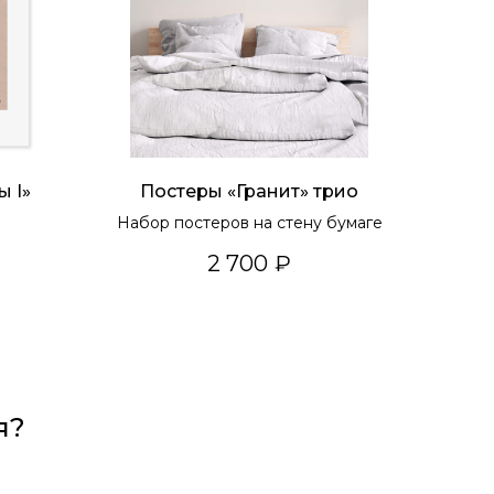
ы I»
Постеры «Гранит» трио
Набор постеров на стену бумаге
2 700
₽
я?