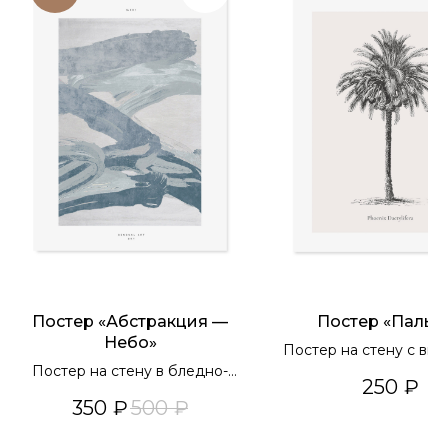
Постер «Абстракция —
Постер «Пальм
Небо»
Постер на стену с ви
Постер на стену в бледно-
гравюрой пальм
250
₽
голубых тонах
350
₽
500
₽