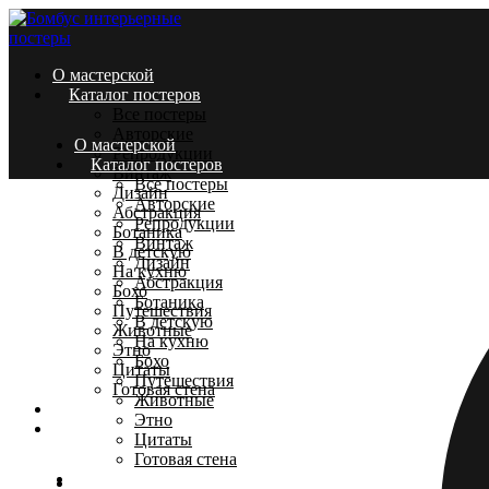
О мастерской
Каталог постеров
Все постеры
Авторские
О мастерской
Репродукции
Каталог постеров
Винтаж
Все постеры
Дизайн
Авторские
Абстракция
Репродукции
Ботаника
Винтаж
В детскую
Дизайн
На кухню
Абстракция
Бохо
Ботаника
Путешествия
В детскую
Животные
На кухню
Этно
Бохо
Цитаты
Путешествия
Готовая стена
Животные
Доставка и оплата
Этно
Контакты
Цитаты
Готовая стена
Доставка и оплата