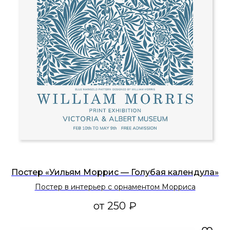
Постер «Уильям Моррис — Голубая календула»
Постер в интерьер с орнаментом Морриса
от
250
₽