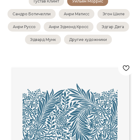
Густав Климт
Уильям Моррис
Сандро Ботичелли
Анри Матисс
Эгон Шиле
Анри Руссо
Анри Эдмонд Кросс
Эдгар Дега
Эдвард Мунк
Другие художники