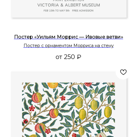
Постер «Уильям Моррис — Ивовые ветви»
Постер с орнаментом Морриса на стену
от
250
₽